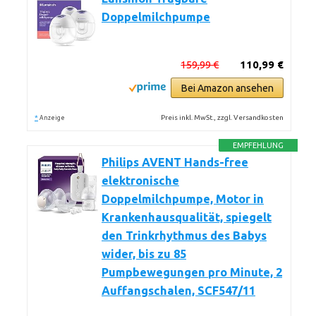
Doppelmilchpumpe
159,99 €
110,99 €
Bei Amazon ansehen
*
Preis inkl. MwSt., zzgl. Versandkosten
Anzeige
EMPFEHLUNG
Philips AVENT Hands-free
elektronische
Doppelmilchpumpe, Motor in
Krankenhausqualität, spiegelt
den Trinkrhythmus des Babys
wider, bis zu 85
Pumpbewegungen pro Minute, 2
Auffangschalen, SCF547/11