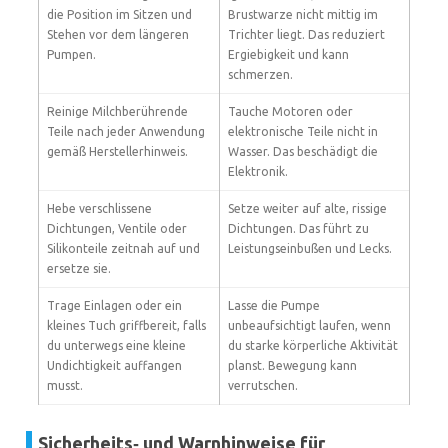
die Position im Sitzen und
Brustwarze nicht mittig im
Stehen vor dem längeren
Trichter liegt. Das reduziert
Pumpen.
Ergiebigkeit und kann
schmerzen.
Reinige Milchberührende
Tauche Motoren oder
Teile nach jeder Anwendung
elektronische Teile nicht in
gemäß Herstellerhinweis.
Wasser. Das beschädigt die
Elektronik.
Hebe verschlissene
Setze weiter auf alte, rissige
Dichtungen, Ventile oder
Dichtungen. Das führt zu
Silikonteile zeitnah auf und
Leistungseinbußen und Lecks.
ersetze sie.
Trage Einlagen oder ein
Lasse die Pumpe
kleines Tuch griffbereit, falls
unbeaufsichtigt laufen, wenn
du unterwegs eine kleine
du starke körperliche Aktivität
Undichtigkeit auffangen
planst. Bewegung kann
musst.
verrutschen.
Sicherheits‑ und Warnhinweise für