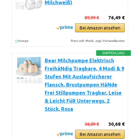
Milchweiß)
89,99 €
76,49 €
Bei Amazon ansehen
*
Preis inkl. MwSt., zzgl. Versandkosten
Anzeige
EMPFEHLUNG
Bear Milchpumpe Elektrisch
FreihäNdig Tragbare, 4 Modi & 9
Stufen Mit Auslaufsicherer
Flansch, Brustpumpen HäNde
Frei Stillpumpen Tragbar, Leise
& Leicht FüR Unterwegs, 2
Stück, Rosa
36,09 €
30,68 €
Bei Amazon ansehen