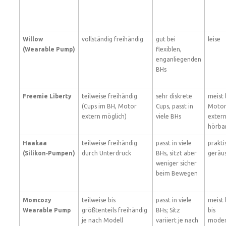
Willow
vollständig freihändig
gut bei
leise
(Wearable Pump)
flexiblen,
enganliegenden
BHs
Freemie Liberty
teilweise freihändig
sehr diskrete
meist 
(Cups im BH, Motor
Cups, passt in
Motor
extern möglich)
viele BHs
exter
hörbar
Haakaa
teilweise freihändig
passt in viele
prakti
(Silikon‑Pumpen)
durch Unterdruck
BHs, sitzt aber
geräu
weniger sicher
beim Bewegen
Momcozy
teilweise bis
passt in viele
meist 
Wearable Pump
größtenteils freihändig
BHs; Sitz
bis
je nach Modell
variiert je nach
moder