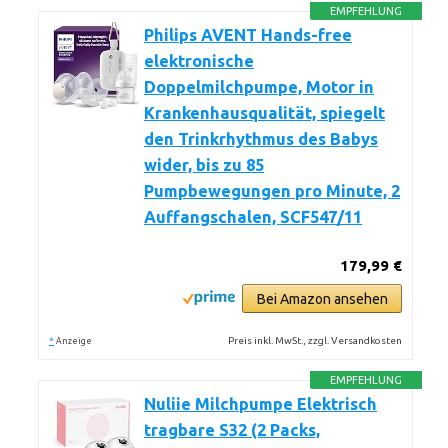
EMPFEHLUNG
Philips AVENT Hands-free
elektronische
Doppelmilchpumpe, Motor in
Krankenhausqualität, spiegelt
den Trinkrhythmus des Babys
wider, bis zu 85
Pumpbewegungen pro Minute, 2
Auffangschalen, SCF547/11
179,99 €
Bei Amazon ansehen
*
Preis inkl. MwSt., zzgl. Versandkosten
Anzeige
EMPFEHLUNG
Nuliie Milchpumpe Elektrisch
tragbare S32 (2 Packs,