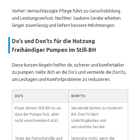
Vorher: Vernachlässigte Pflege führt zu Geruchsbildung
und Leistungsverlust. Nachher: Saubere Geräte arbeiten
länger zuverlässig und liefern bessere Milchmengen.
Do’s und Don’ts für die Nutzung
freihändiger Pumpen im Still‑BH
Diese kurzen Regeln helfen dir, sicherer und komfortabler
zu pumpen. Halte dich an die Do’s und vermeide die Don’ts,
um Leckagen und Komfortprobleme zu reduzieren.
DO’S
DON’TS
Passe deinen Still‑BH so an,
Verwende keinen zu lockeren
dass die Pumpe fest, aber
BH. Das fördert
nicht einschneidend sitzt.
Undichtigkeiten und
verrutschte Geräte.
Teste die Flanschgröße und
Ignoriere nicht, wenn die