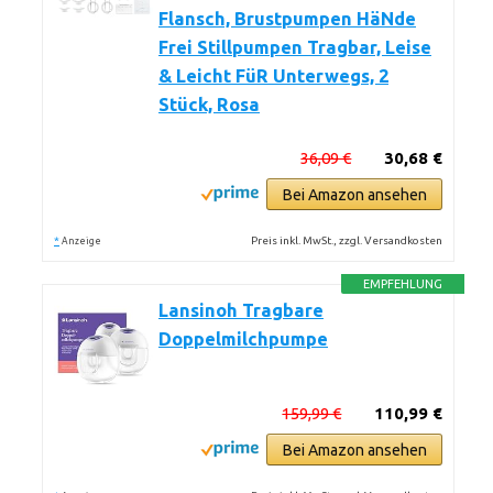
Flansch, Brustpumpen HäNde
Frei Stillpumpen Tragbar, Leise
& Leicht FüR Unterwegs, 2
Stück, Rosa
36,09 €
30,68 €
Bei Amazon ansehen
*
Preis inkl. MwSt., zzgl. Versandkosten
Anzeige
EMPFEHLUNG
Lansinoh Tragbare
Doppelmilchpumpe
159,99 €
110,99 €
Bei Amazon ansehen