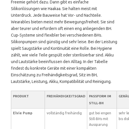
Freemie gehört dazu. Dann gibt es einfache
Silikonlösungen wie Haakaa. Sie halten meist mit
Unterdruck. Jede Bauweise hat Vor- und Nachteile.
Wearables bieten meist mehr Bewegungsfreiheit. Sie sind
aber teurer und erfordern oft einen eng anliegenden BH.
Cup‑Systeme sind flexibler bei verschiedenen BHs.
Silikonpumpen sind günstig und sehr leise. Bei der Leistung
spielt Saugstärke und Kontinuität eine Rolle. Bei Hygiene
zählt, wie viele Teile gespült oder sterilisierbar sind. Akku
und Lautstärke beeinflussen den Alltag. In der Tabelle
findest du konkrete Geräte mit einer kompakten
Einschätzung zu Freihändigkeitsgrad, Sitz im BH,
Lautstärke, Leistung, Akku, Kompatibilität und Reinigung.
PRODUKT
FREIHÄNDIGKEITSGRAD
PASSFORM IM
GERÄ
STILL‑BH
Elvie Pump
vollständig freihändig
gut bei engen
sehr l
Still‑BHs mit
bis dis
Aussparung