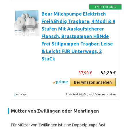
EMPFEHLUNG
Bear Milchpumpe Elektrisch
FreihäNdig Tragbare, 4 Modi & 9
Stufen Mit Auslaufsicherer
Flansch, Brustpumpen HäNde
Frei Stillpumpen Tragbar, Leise
& Leicht FüR Unterwegs, 2
StüCk
37,99 €
32,29 €
Bei Amazon ansehen
*
Preis inkl. MwSt., zzgl. Versandkosten
Anzeige
Mütter von Zwillingen oder Mehrlingen
Für Mütter von Zwillingen ist eine Doppelpumpe fast