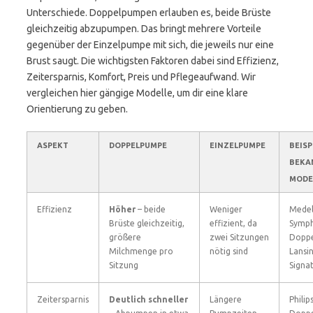
Unterschiede. Doppelpumpen erlauben es, beide Brüste
gleichzeitig abzupumpen. Das bringt mehrere Vorteile
gegenüber der Einzelpumpe mit sich, die jeweils nur eine
Brust saugt. Die wichtigsten Faktoren dabei sind Effizienz,
Zeitersparnis, Komfort, Preis und Pflegeaufwand. Wir
vergleichen hier gängige Modelle, um dir eine klare
Orientierung zu geben.
ASPEKT
DOPPELPUMPE
EINZELPUMPE
BEISP
BEKA
MODE
Effizienz
Höher
– beide
Weniger
Mede
Brüste gleichzeitig,
effizient, da
Symp
größere
zwei Sitzungen
Dopp
Milchmenge pro
nötig sind
Lansi
Sitzung
Signa
Zeitersparnis
Deutlich schneller
Längere
Philip