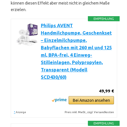
können diesen Effekt aber meist nicht in gleichem Maße
erzielen.
EMPFEHLUNG
Philips AVENT
Handmilchpumpe, Geschenkset
– Einzelmilchpumpe,
Babyflachen mit 260 ml und 125
ml, BPA-frei, 4 Einweg-
Stilleinlagen, Polypropylen,
Transparent (Modell
SCD430/60)
49,99 €
Bei Amazon ansehen
*
Preis inkl. MwSt., zzgl. Versandkosten
Anzeige
EMPFEHLUNG