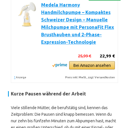
Medela Harmony
Handmilchpumpe – Kompaktes
Schweizer Design – Manuelle
Milchpumpe mit PersonaFit Flex
Brusthauben und 2-Phase-
Expression-Technologie
25,99 €
22,99 €
Bei Amazon ansehen
*
Preis inkl. MwSt., zzgl. Versandkosten
Anzeige
Kurze Pausen während der Arbeit
Viele stillende Mütter, die berufstätig sind, kennen das
Zeitproblem: Die Pausen sind knapp bemessen. Wenn du
nur zehn bis fünfzehn Minuten zum Abpumpen hast, macht
es einen großen Unterschied, ob du mit einer Einzel- oder