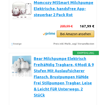
Momcozy M5Smart Milchpumpe
Elektrische, handsfree App-
steuerbar 2 Pack Rot
209,99 €
167,99 €
Bei Amazon ansehen
*
Preis inkl. MwSt., zzgl. Versandkosten
Anzeige
EMPFEHLUNG
Bear Milchpumpe Elektrisch
FreihäNdig Tragbare, 4 Modi & 9
Stufen Mit Auslaufsicherer
Flansch, Brustpumpen HäNde
Frei Stillpumpen Tragbar, Leise
& Leicht FüR Unterwegs, 2
StüCk