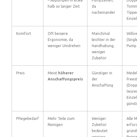
– Abpumpen in etwa
Pumpzeiten,
Dopp
halb so langer Zeit
da
Tomm
nacheinander
Tippe
Einze
Komfort
Oft bessere
Manchmal
Willow
Ergonomie, da
leichter in der
(Singl
weniger Umdrehen
Handhabung,
Pump 
weniger
Zubehör
Preis
Meist
höherer
Günstiger in
Mede
Anschaffungspreis
der
Freest
Anschaffung
(Dop
teurer
Einze
günst
Pflegebedarf
Mehr Teile zum
Weniger
Alle 
Reinigen
Zubehör
erfor
bedeutet
gründ
weniger
Reini