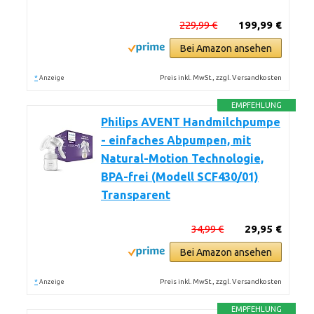
229,99 €
199,99 €
Bei Amazon ansehen
*
Preis inkl. MwSt., zzgl. Versandkosten
Anzeige
EMPFEHLUNG
Philips AVENT Handmilchpumpe
- einfaches Abpumpen, mit
Natural-Motion Technologie,
BPA-frei (Modell SCF430/01)
Transparent
34,99 €
29,95 €
Bei Amazon ansehen
*
Preis inkl. MwSt., zzgl. Versandkosten
Anzeige
EMPFEHLUNG