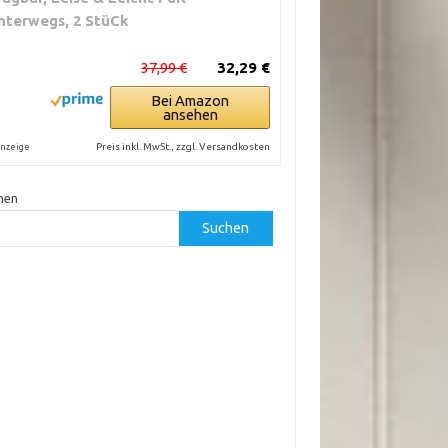
nterwegs, 2 StüCk
37,99 €
32,29 €
Bei Amazon
ansehen
Preis inkl. MwSt., zzgl. Versandkosten
nzeige
hen
Suchen