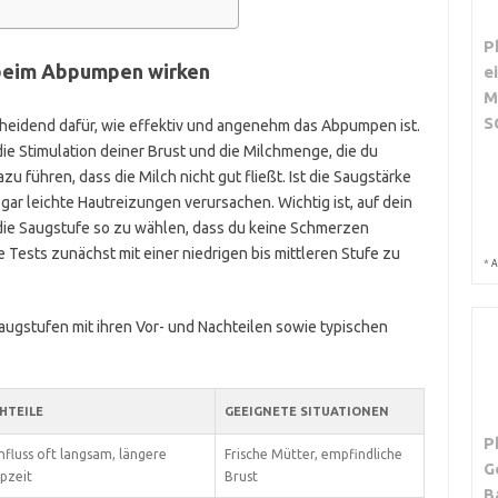
P
beim Abpumpen wirken
e
M
S
heidend dafür, wie effektiv und angenehm das Abpumpen ist.
ie Stimulation deiner Brust und die Milchmenge, die du
u führen, dass die Milch nicht gut fließt. Ist die Saugstärke
ar leichte Hautreizungen verursachen. Wichtig ist, auf dein
ie Saugstufe so zu wählen, dass du keine Schmerzen
te Tests zunächst mit einer niedrigen bis mittleren Stufe zu
*
A
augstufen mit ihren Vor- und Nachteilen sowie typischen
HTEILE
GEEIGNETE SITUATIONEN
P
hfluss oft langsam, längere
Frische Mütter, empfindliche
G
pzeit
Brust
B