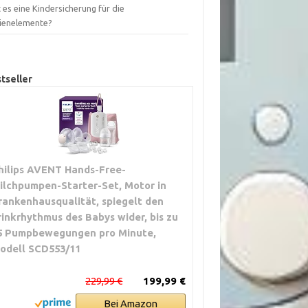
 es eine Kindersicherung für die
ienelemente?
tseller
hilips AVENT Hands-Free-
ilchpumpen-Starter-Set, Motor in
rankenhausqualität, spiegelt den
rinkrhythmus des Babys wider, bis zu
5 Pumpbewegungen pro Minute,
odell SCD553/11
229,99 €
199,99 €
Bei Amazon