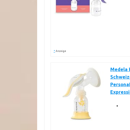
*
Anzeige
Medela 
Schweiz
PersonaF
Express