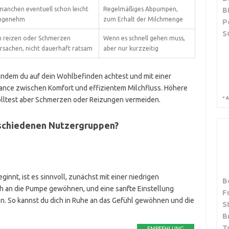
B
manchen eventuell schon leicht
Regelmäßiges Abpumpen,
ngenehm
zum Erhalt der Milchmenge
P
S
 reizen oder Schmerzen
Wenn es schnell gehen muss,
rsachen, nicht dauerhaft ratsam
aber nur kurzzeitig
indem du auf dein Wohlbefinden achtest und mit einer
Balance zwischen Komfort und effizientem Milchfluss. Höhere
*
A
solltest aber Schmerzen oder Reizungen vermeiden.
rschiedenen Nutzergruppen?
nnt, ist es sinnvoll, zunächst mit einer niedrigen
B
ch an die Pumpe gewöhnen, und eine sanfte Einstellung
F
n. So kannst du dich in Ruhe an das Gefühl gewöhnen und die
S
B
T
EMPFEHLUNG