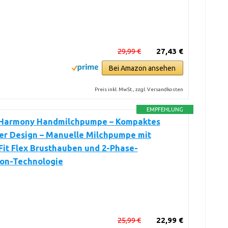
29,99 €
27,43 €
Bei Amazon ansehen
Preis inkl. MwSt., zzgl. Versandkosten
EMPFEHLUNG
Harmony Handmilchpumpe – Kompaktes
er Design – Manuelle Milchpumpe mit
it Flex Brusthauben und 2-Phase-
ion-Technologie
25,99 €
22,99 €