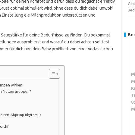
 Rolle für deinen Komfort und dafür, dass du möglichst effektiv
Gibt
Brust optimal stimuliert wird, ohne dass du dich dabei unwohl
Bed
n Einstellung die Milchproduktion unterstützen und
Bes
de Saugstärke für deine Bedürfnisse zu finden. Du bekommst
ellungen ausprobierst und worauf du dabei achten solltest.
r für dich und dein Baby profitiert von einer verlässlichen
P
M
umpen wirken
K
en Nutzergruppen?
T
8
M
spieltem Abpump-Rhythmus
 dich?