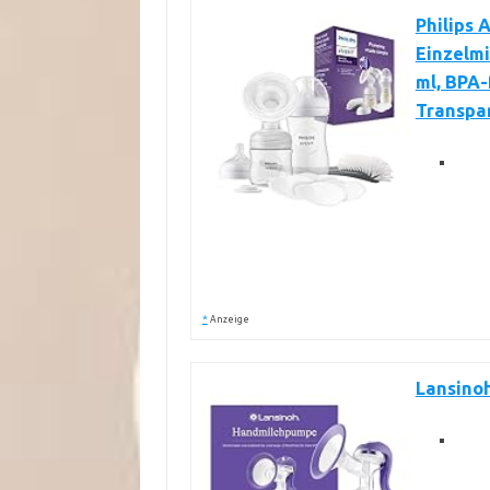
Philips
Einzelmi
ml, BPA-
Transpa
*
Anzeige
Lansino