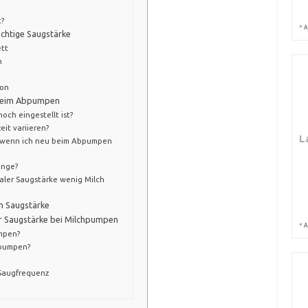
t?
*
A
ichtige Saugstärke
tt
n
ion
e beim Abpumpen
och eingestellt ist?
eit variieren?
L
e, wenn ich neu beim Abpumpen
enge?
maler Saugstärke wenig Milch
en Saugstärke
r Saugstärke bei Milchpumpen
*
A
mpen?
bpumpen?
 Saugfrequenz