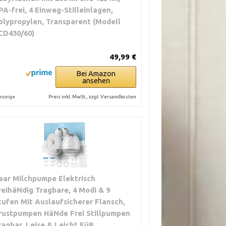
PA-frei, 4 Einweg-Stilleinlagen,
olypropylen, Transparent (Modell
CD430/60)
49,99 €
Bei Amazon
ansehen
Preis inkl. MwSt., zzgl. Versandkosten
nzeige
ear Milchpumpe Elektrisch
reihäNdig Tragbare, 4 Modi & 9
tufen Mit Auslaufsicherer Flansch,
rustpumpen HäNde Frei Stillpumpen
ragbar, Leise & Leicht FüR