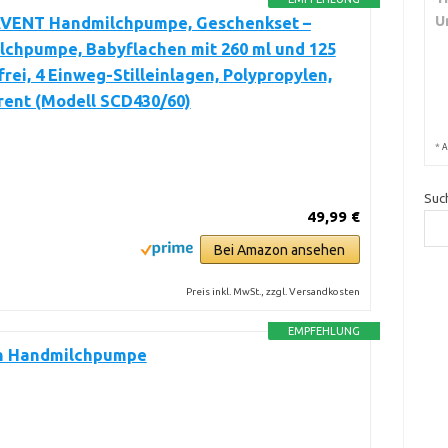
U
 AVENT Handmilchpumpe, Geschenkset –
lchpumpe, Babyflachen mit 260 ml und 125
frei, 4 Einweg-Stilleinlagen, Polypropylen,
rent (Modell SCD430/60)
*
A
Suc
49,99 €
Bei Amazon ansehen
Preis inkl. MwSt., zzgl. Versandkosten
EMPFEHLUNG
h Handmilchpumpe