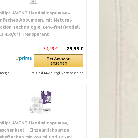
hilips AVENT Handmilchpumpe -
infaches Abpumpen, mit Natural-
otion Technologie, BPA-frei (Modell
CF430/01) Transparent
34,99 €
29,95 €
Bei Amazon
ansehen
Preis inkl. MwSt., zzgl. Versandkosten
nzeige
hilips AVENT Handmilchpumpe,
eschenkset – Einzelmilchpumpe,
abyflachen mit 260 ml und 125 ml,