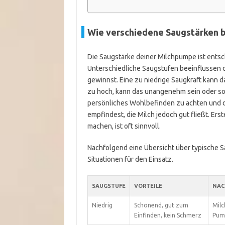
Wie verschiedene Saugstärken 
Die Saugstärke deiner Milchpumpe ist entsc
Unterschiedliche Saugstufen beeinflussen d
gewinnst. Eine zu niedrige Saugkraft kann daz
zu hoch, kann das unangenehm sein oder sog
persönliches Wohlbefinden zu achten und d
empfindest, die Milch jedoch gut fließt. Ers
machen, ist oft sinnvoll.
Nachfolgend eine Übersicht über typische S
Situationen für den Einsatz.
SAUGSTUFE
VORTEILE
NAC
Niedrig
Schonend, gut zum
Milc
Einfinden, kein Schmerz
Pum