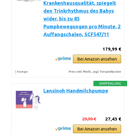
Krankenhausqualität, spiegelt
den Trinkrhythmus des Babys
wider, bis zu 85
Pumpbewegungen pro Minute, 2
Auffangschalen, SCF547/11
179,99 €
Bei Amazon ansehen
*
Preis inkl. MwSt., zzgl. Versandkosten
Anzeige
EMPFEHLUNG
Lansinoh Handmilchpumpe
29,99 €
27,43 €
Bei Amazon ansehen