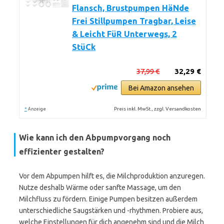
Flansch, Brustpumpen HäNde
Frei Stillpumpen Tragbar, Leise
& Leicht FüR Unterwegs, 2
StüCk
37,99 €
32,29 €
Bei Amazon ansehen
*
Preis inkl. MwSt., zzgl. Versandkosten
Anzeige
Wie kann ich den Abpumpvorgang noch
effizienter gestalten?
Vor dem Abpumpen hilft es, die Milchproduktion anzuregen.
Nutze deshalb Wärme oder sanfte Massage, um den
Milchfluss zu fördern. Einige Pumpen besitzen außerdem
unterschiedliche Saugstärken und -rhythmen. Probiere aus,
welche Einstellungen für dich angenehm sind und die Milch