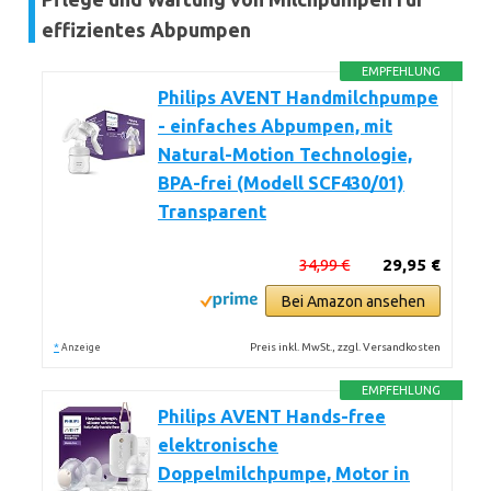
effizientes Abpumpen
EMPFEHLUNG
Philips AVENT Handmilchpumpe
- einfaches Abpumpen, mit
Natural-Motion Technologie,
BPA-frei (Modell SCF430/01)
Transparent
34,99 €
29,95 €
Bei Amazon ansehen
*
Preis inkl. MwSt., zzgl. Versandkosten
Anzeige
EMPFEHLUNG
Philips AVENT Hands-free
elektronische
Doppelmilchpumpe, Motor in