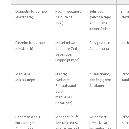
Doppelmilchpumpe
Hoch (reduziert
Sehr gut,
Einf
(elektrisch)
Zeit um ca.
gleichzeitiges
Rhyt
50%)
Abpumpen
beider Seiten
Einzelmilchpumpe
Mittel (etwa
Gut, gezielte
Leic
(elektrisch)
doppelte Zeit
Abpumpung
gegenüber
Doppelpumpe)
Manuelle
Niedrig
Ausreichend,
Erfor
Milchpumpe
(weiterer
abhängig von
Hand
Zeitaufwand
Ausdauer
durch
manuelles
Betätigen)
Handmassage +
Moderat (hilft
Verbessert
Erfo
kurzzeitiges
den Milchfluss
Effektivität,
Pump
Abpumpen
zu starten und
besonders bei