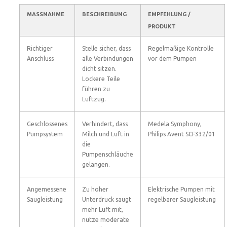
MASSNAHME
BESCHREIBUNG
EMPFEHLUNG /
PRODUKT
Richtiger
Stelle sicher, dass
Regelmäßige Kontrolle
Anschluss
alle Verbindungen
vor dem Pumpen
dicht sitzen.
Lockere Teile
führen zu
Luftzug.
Geschlossenes
Verhindert, dass
Medela Symphony,
Pumpsystem
Milch und Luft in
Philips Avent SCF332/01
die
Pumpenschläuche
gelangen.
Angemessene
Zu hoher
Elektrische Pumpen mit
Saugleistung
Unterdruck saugt
regelbarer Saugleistung
mehr Luft mit,
nutze moderate