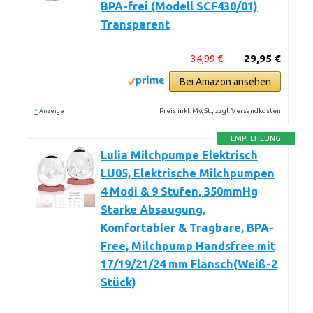
BPA-frei (Modell SCF430/01)
Transparent
34,99 €
29,95 €
Bei Amazon ansehen
*
Preis inkl. MwSt., zzgl. Versandkosten
Anzeige
EMPFEHLUNG
Lulia Milchpumpe Elektrisch
LU05, Elektrische Milchpumpen
4 Modi & 9 Stufen, 350mmHg
Starke Absaugung,
Komfortabler & Tragbare, BPA-
Free, Milchpump Handsfree mit
17/19/21/24 mm Flansch(Weiß-2
Stück)