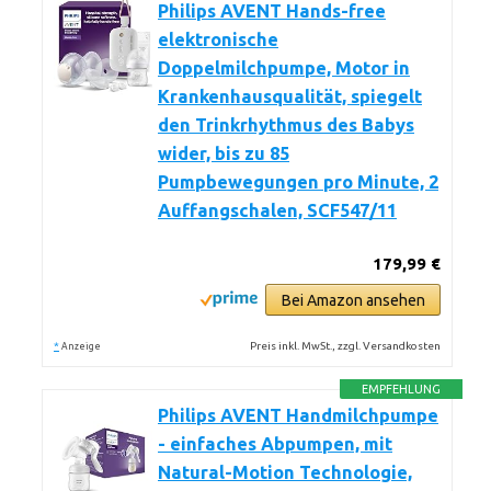
Philips AVENT Hands-free
elektronische
Doppelmilchpumpe, Motor in
Krankenhausqualität, spiegelt
den Trinkrhythmus des Babys
wider, bis zu 85
Pumpbewegungen pro Minute, 2
Auffangschalen, SCF547/11
179,99 €
Bei Amazon ansehen
*
Preis inkl. MwSt., zzgl. Versandkosten
Anzeige
EMPFEHLUNG
Philips AVENT Handmilchpumpe
- einfaches Abpumpen, mit
Natural-Motion Technologie,