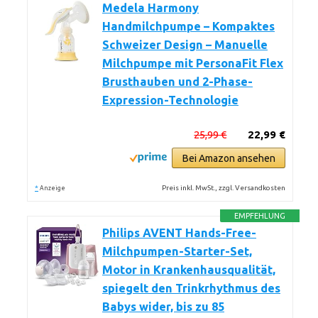
Medela Harmony
Handmilchpumpe – Kompaktes
Schweizer Design – Manuelle
Milchpumpe mit PersonaFit Flex
Brusthauben und 2-Phase-
Expression-Technologie
25,99 €
22,99 €
Bei Amazon ansehen
*
Preis inkl. MwSt., zzgl. Versandkosten
Anzeige
EMPFEHLUNG
Philips AVENT Hands-Free-
Milchpumpen-Starter-Set,
Motor in Krankenhausqualität,
spiegelt den Trinkrhythmus des
Babys wider, bis zu 85