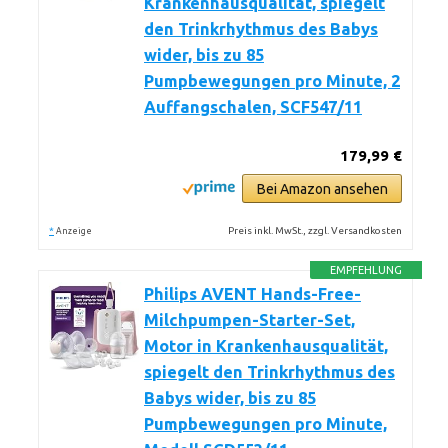
Krankenhausqualität, spiegelt
den Trinkrhythmus des Babys
wider, bis zu 85
Pumpbewegungen pro Minute, 2
Auffangschalen, SCF547/11
179,99 €
Bei Amazon ansehen
*
Preis inkl. MwSt., zzgl. Versandkosten
Anzeige
EMPFEHLUNG
Philips AVENT Hands-Free-
Milchpumpen-Starter-Set,
Motor in Krankenhausqualität,
spiegelt den Trinkrhythmus des
Babys wider, bis zu 85
Pumpbewegungen pro Minute,