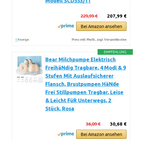
Modell SCD553/11
229,99 €
207,99 €
Bei Amazon ansehen
*
Preis inkl. MwSt., zzgl. Versandkosten
Anzeige
EMPFEHLUNG
Bear Milchpumpe Elektrisch
FreihäNdig Tragbare, 4 Modi & 9
Stufen Mit Auslaufsicherer
Flansch, Brustpumpen HäNde
Frei Stillpumpen Tragbar, Leise
& Leicht FüR Unterwegs, 2
Stück, Rosa
36,09 €
30,68 €
Bei Amazon ansehen