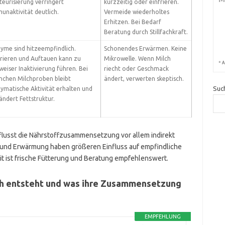
teurisierung verringert
kurzzeitig oder einfrieren.
unaktivität deutlich.
Vermeide wiederholtes
Erhitzen. Bei Bedarf
Beratung durch Stillfachkraft.
yme sind hitzeempfindlich.
Schonendes Erwärmen. Keine
rieren und Auftauen kann zu
Mikrowelle. Wenn Milch
*
A
lweiser Inaktivierung führen. Bei
riecht oder Geschmack
chen Milchproben bleibt
ändert, verwerten skeptisch.
Suc
ymatische Aktivität erhalten und
ändert Fettstruktur.
lusst die Nährstoffzusammensetzung vor allem indirekt
 und Erwärmung haben größeren Einfluss auf empfindliche
t ist frische Fütterung und Beratung empfehlenswert.
lch entsteht und was ihre Zusammensetzung
EMPFEHLUNG