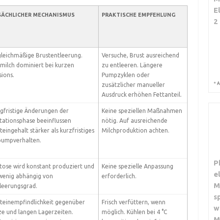
E
SÄCHLICHER MECHANISMUS
PRAKTISCHE EMPFEHLUNG
2
leichmäßige Brustentleerung.
Versuche, Brust ausreichend
milch dominiert bei kurzen
zu entleeren. Längere
sions.
Pumpzyklen oder
*
A
zusätzlicher manueller
Ausdruck erhöhen Fettanteil.
gfristige Änderungen der
Keine speziellen Maßnahmen
tationsphase beeinflussen
nötig. Auf ausreichende
teingehalt stärker als kurzfristiges
Milchproduktion achten.
umpverhalten.
P
tose wird konstant produziert und
Keine spezielle Anpassung
e
 wenig abhängig von
erforderlich.
M
leerungsgrad.
s
teinempfindlichkeit gegenüber
Frisch verfüttern, wenn
w
ze und langen Lagerzeiten.
möglich. Kühlen bei 4 °C
M