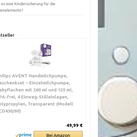
 es eine Kindersicherung für die
ienelemente?
tseller
hilips AVENT Handmilchpumpe,
eschenkset – Einzelmilchpumpe,
abyflachen mit 260 ml und 125 ml,
PA-frei, 4 Einweg-Stilleinlagen,
olypropylen, Transparent (Modell
CD430/60)
49,99 €
Bei Amazon