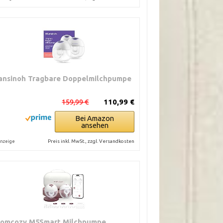
ansinoh Tragbare Doppelmilchpumpe
159,99 €
110,99 €
Bei Amazon
ansehen
Preis inkl. MwSt., zzgl. Versandkosten
nzeige
omcozy M5Smart Milchpumpe