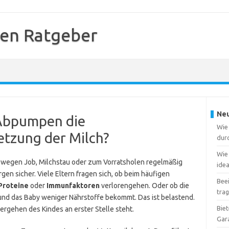
en Ratgeber
Neu
 Abpumpen die
Wie 
tzung der Milch?
dur
Wie 
u wegen Job, Milchstau oder zum Vorratsholen regelmäßig
ide
en sicher. Viele Eltern fragen sich, ob beim häufigen
Beei
Proteine
oder
Immunfaktoren
verlorengehen. Oder ob die
tra
nd das Baby weniger Nährstoffe bekommt. Das ist belastend.
Bie
ergehen des Kindes an erster Stelle steht.
Gar