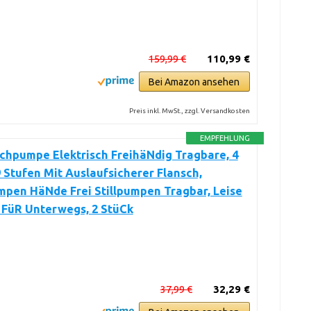
159,99 €
110,99 €
Bei Amazon ansehen
Preis inkl. MwSt., zzgl. Versandkosten
EMPFEHLUNG
chpumpe Elektrisch FreihäNdig Tragbare, 4
 Stufen Mit Auslaufsicherer Flansch,
pen HäNde Frei Stillpumpen Tragbar, Leise
 FüR Unterwegs, 2 StüCk
37,99 €
32,29 €