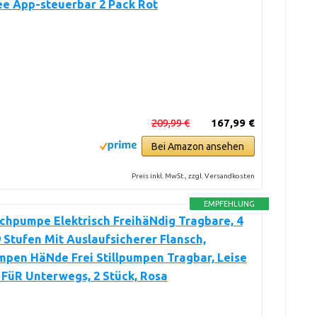
ee App-steuerbar 2 Pack Rot
209,99 €
167,99 €
Bei Amazon ansehen
Preis inkl. MwSt., zzgl. Versandkosten
EMPFEHLUNG
chpumpe Elektrisch FreihäNdig Tragbare, 4
 Stufen Mit Auslaufsicherer Flansch,
pen HäNde Frei Stillpumpen Tragbar, Leise
 FüR Unterwegs, 2 Stück, Rosa