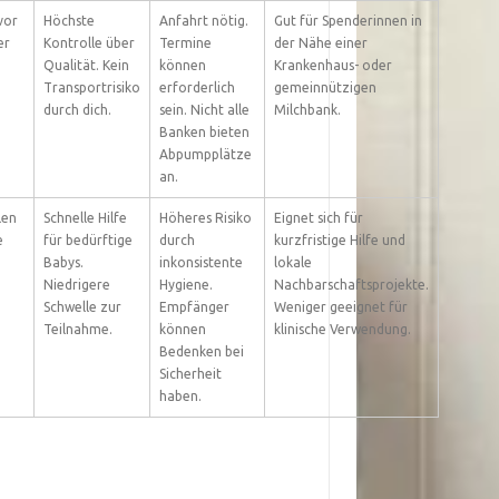
vor
Höchste
Anfahrt nötig.
Gut für Spenderinnen in
er
Kontrolle über
Termine
der Nähe einer
Qualität. Kein
können
Krankenhaus- oder
Transportrisiko
erforderlich
gemeinnützigen
durch dich.
sein. Nicht alle
Milchbank.
Banken bieten
Abpumpplätze
an.
len
Schnelle Hilfe
Höheres Risiko
Eignet sich für
e
für bedürftige
durch
kurzfristige Hilfe und
Babys.
inkonsistente
lokale
Niedrigere
Hygiene.
Nachbarschaftsprojekte.
Schwelle zur
Empfänger
Weniger geeignet für
Teilnahme.
können
klinische Verwendung.
Bedenken bei
Sicherheit
haben.