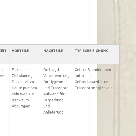
EIT
VORTEILE
NACHTEILE
TYPISCHE EIGNUNG
en
Flexibel in
Du trägst
Gut für Spenderinnen
enn
Zeitplanung.
Verantwortung
mit stabiler
Du kannst zu
für Hygiene
Gefrierkapazität und
Hause pumpen.
und Transport.
Transportmöglichkeit.
Kein Weg zur
Aufwand für
Bank zum
Verpackung
Abpumpen.
und
Anlieferung.