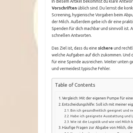
In diesem Artikel bekommst du klare Antwort
Vorschriften
üblich sind. Du lernst die kon
Screening, hygienische Vorgaben beim Abp
der Milch. Außerdem gebe ich dir eine prakt
Spenden für dich machbar und sinnvoll ist. 
schnellen Antworten.
Das Ziel ist, dass du eine
sichere
und rechtl
welche Aufgaben auf dich zukommen. Und du
für eine Spende ausreichen. Weiter unten geh
und vermeidest typische Fehler.
Table of Contents
Vergleich: Mit der eigenen Pumpe für e
Entscheidungshilfe: Soll ich mit meiner
Bin ich gesundheitlich geeignet und 
Habe ich geeignete Ausstattung und 
Wie ist die Logistik und wie viel Milch 
Häufige Fragen zur Abgabe von Milch, d