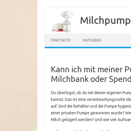
Zum
Inhalt
Milchpump
springen
STARTSEITE
RATGEBER
Kann ich mit meiner P
Milchbank oder Spen
Du überlegst, ob du mit deiner eigenen Pump
kannst. Das ist eine verantwortungsvolle Id
auf. Sind die Behälter und die Pumpe hygien
einer privaten Pumpe gewonnen wurde? We
Milch gelagert werden? Und wie viel Aufwan