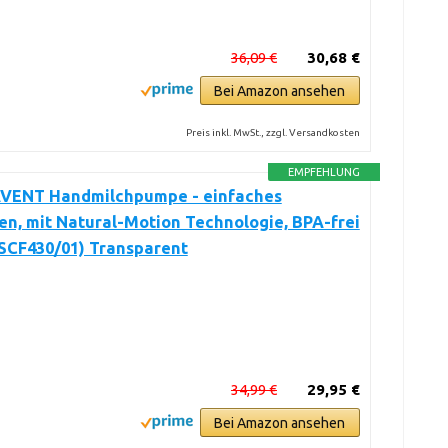
36,09 €
30,68 €
Bei Amazon ansehen
Preis inkl. MwSt., zzgl. Versandkosten
EMPFEHLUNG
 AVENT Handmilchpumpe - einfaches
n, mit Natural-Motion Technologie, BPA-frei
 SCF430/01) Transparent
34,99 €
29,95 €
Bei Amazon ansehen