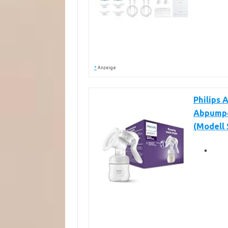
*
Anzeige
Philips
Abpumpe
(Modell