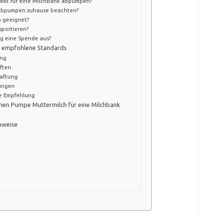
rekt für eine Milchbank abpumpen?
 Abpumpen zuhause beachten?
 geeignet?
sportieren?
g eine Spende aus?
nd empfohlene Standards
ing
ften
Haftung
rungen
he Empfehlung
genen Pumpe Muttermilch für eine Milchbank
nweise