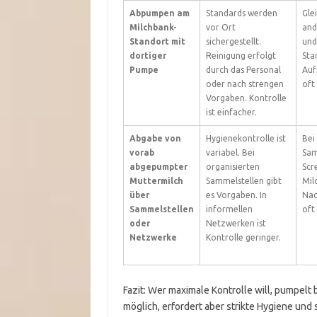
Abpumpen am
Standards werden
Gle
Milchbank-
vor Ort
and
Standort mit
sichergestellt.
und
dortiger
Reinigung erfolgt
Sta
Pumpe
durch das Personal
Auf
oder nach strengen
oft
Vorgaben. Kontrolle
ist einfacher.
Abgabe von
Hygienekontrolle ist
Bei 
vorab
variabel. Bei
Sam
abgepumpter
organisierten
Scr
Muttermilch
Sammelstellen gibt
Mil
über
es Vorgaben. In
Nac
Sammelstellen
informellen
oft
oder
Netzwerken ist
Netzwerke
Kontrolle geringer.
Fazit: Wer maximale Kontrolle will, pumpel
möglich, erfordert aber strikte Hygiene und 