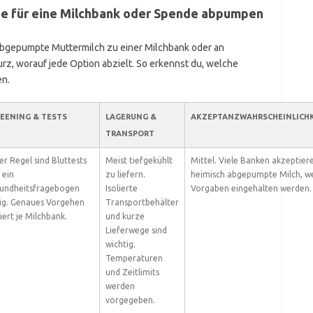
pe für eine Milchbank oder Spende abpumpen
 abgepumpte Muttermilch zu einer Milchbank oder an
rz, worauf jede Option abzielt. So erkennst du, welche
en.
EENING & TESTS
LAGERUNG &
AKZEPTANZWAHRSCHEINLICHK
TRANSPORT
der Regel sind Bluttests
Meist tiefgekühlt
Mittel. Viele Banken akzeptier
 ein
zu liefern.
heimisch abgepumpte Milch, w
undheitsfragebogen
Isolierte
Vorgaben eingehalten werden.
ig. Genaues Vorgehen
Transportbehälter
iiert je Milchbank.
und kurze
Lieferwege sind
wichtig.
Temperaturen
und Zeitlimits
werden
vorgegeben.