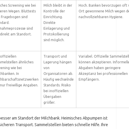
iches Screening wie bei
Milch bleibt in der
Hoch. Banken bevorzugen oft 
eren Wegen. Bluttests
Kontrolle der
Ort gewonnene Milch wegen d
 Fragebogen sind
Einrichtung.
nachvollziehbaren Hygiene.
ndard.
Direkte
nahmeprozesse sind
Einlagerung und
 direkt am Standort.
Protokollierung
sind möglich.
offiziellen
Transport und
Variabel. Offizielle Sammelstel
melstellen ähnliches
Lagerung hängen
können akzeptieren. Informell
eening wie bei
von
Abgaben haben geringere
chbanken. In
Organisatoren ab.
Akzeptanz bei professionellen
hbarschaftsnetzwerken
Häufig wechselnde
Empfängern.
 nur freiwillige Angaben.
Standards. Risiko
bei inoffiziellen
Übergaben
größer.
t besser am Standort der Milchbank. Heimisches Abpumpen ist
sicheren Transport. Sammelstellen bieten schnelle Hilfe. Ihre