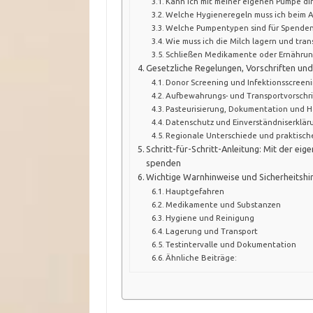
Kann ich mit meiner eigenen Pumpe di
Welche Hygieneregeln muss ich beim
Welche Pumpentypen sind für Spenden
Wie muss ich die Milch lagern und tran
Schließen Medikamente oder Ernährun
Gesetzliche Regelungen, Vorschriften u
Donor Screening und Infektionsscreen
Aufbewahrungs- und Transportvorschri
Pasteurisierung, Dokumentation und 
Datenschutz und Einverständniserklä
Regionale Unterschiede und praktisc
Schritt-für-Schritt-Anleitung: Mit der ei
spenden
Wichtige Warnhinweise und Sicherheitshi
Hauptgefahren
Medikamente und Substanzen
Hygiene und Reinigung
Lagerung und Transport
Testintervalle und Dokumentation
Ähnliche Beiträge: