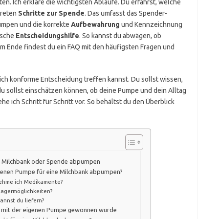
en. Ich erkläre die wichtigsten Abläufe. Du erfährst, welche
kreten
Schritte zur Spende
. Das umfasst das Spender-
umpen und die korrekte
Aufbewahrung
und Kennzeichnung
ische
Entscheidungshilfe
. So kannst du abwägen, ob
Am Ende findest du ein FAQ mit den häufigsten Fragen und
ich konforme Entscheidung treffen kannst. Du sollst wissen,
 sollst einschätzen können, ob deine Pumpe und dein Alltag
e ich Schritt für Schritt vor. So behältst du den Überblick
ine Milchbank oder Spende abpumpen
 eigenen Pumpe für eine Milchbank abpumpen?
nehme ich Medikamente?
Lagermöglichkeiten?
kannst du liefern?
ie mit der eigenen Pumpe gewonnen wurde