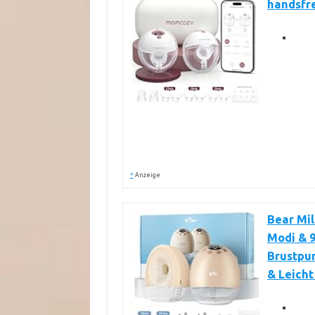
handsfr
*
Anzeige
Bear Mil
Modi & 9
Brustpum
& Leicht