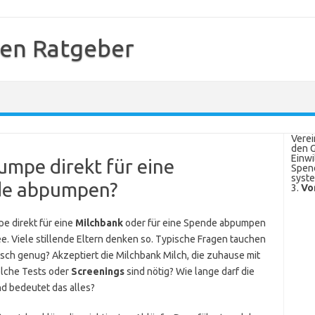
en Ratgeber
Verei
den G
Einwi
umpe direkt für eine
Spend
syste
de abpumpen?
3.
Vo
e direkt für eine
Milchbank
oder für eine Spende abpumpen
ee. Viele stillende Eltern denken so. Typische Fragen tauchen
isch genug? Akzeptiert die Milchbank Milch, die zuhause mit
lche Tests oder
Screenings
sind nötig? Wie lange darf die
d bedeutet das alles?