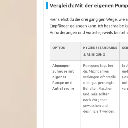
Vergleich: Mit der eigenen Pum
Hier siehst du die drei gängigen Wege, wie
Empfänger gelangen kann. Ich beschreibe ku
Anforderungen und Vorteile jeweils besteh
OPTION
HYGIENESTANDARDS
SCR
& REINIGUNG
Abpumpen
Reinigung liegt bei
In 
zuhause mit
dir. Milchbanken
und
eigener
verlangen oft sterile
Ges
Pumpe und
oder gut gereinigte
nöt
Anlieferung
Behälter. Flaschen
var
und Teile sollten
nach Vorgaben
gewaschen und
desinfiziert werden.