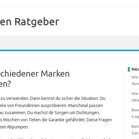
en Ratgeber
Neu
schiedener Marken
Wie 
en?
dur
Wie 
 zu verwenden. Dann kennst du sicher die Situation. Du
ide
Teile von Freundinnen ausprobieren. Manchmal passen
Beei
nau zusammen. Du machst dir Sorgen um Dichtungen,
tra
as Mischen von Teilen die Garantie gefährdet. Diese Fragen
Bie
 beim Abpumpen.
Gar