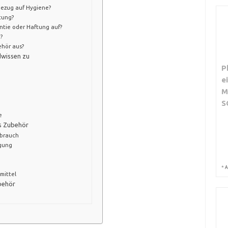
Bezug auf Hygiene?
tung?
antie oder Haftung auf?
?
ehör aus?
dwissen zu
P
e
M
S
e
es Zubehör
ebrauch
igung
*
A
mittel
ubehör