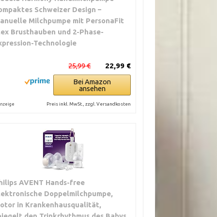
ompaktes Schweizer Design –
anuelle Milchpumpe mit PersonaFit
lex Brusthauben und 2-Phase-
xpression-Technologie
25,99 €
22,99 €
Bei Amazon
ansehen
Preis inkl. MwSt., zzgl. Versandkosten
nzeige
hilips AVENT Hands-free
lektronische Doppelmilchpumpe,
otor in Krankenhausqualität,
piegelt den Trinkrhythmus des Babys