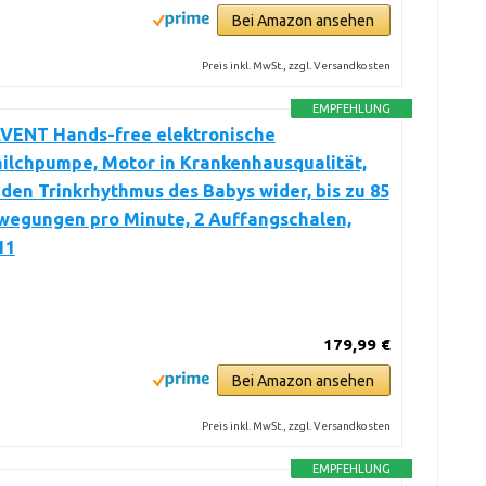
Bei Amazon ansehen
Preis inkl. MwSt., zzgl. Versandkosten
EMPFEHLUNG
AVENT Hands-free elektronische
ilchpumpe, Motor in Krankenhausqualität,
 den Trinkrhythmus des Babys wider, bis zu 85
egungen pro Minute, 2 Auffangschalen,
11
179,99 €
Bei Amazon ansehen
Preis inkl. MwSt., zzgl. Versandkosten
EMPFEHLUNG