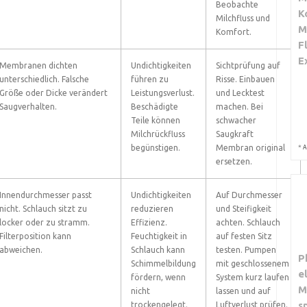
Beobachte
K
Milchfluss und
M
Komfort.
F
E
Membranen dichten
Undichtigkeiten
Sichtprüfung auf
unterschiedlich. Falsche
führen zu
Risse. Einbauen
Größe oder Dicke verändert
Leistungsverlust.
und Lecktest
Saugverhalten.
Beschädigte
machen. Bei
Teile können
schwacher
Milchrückfluss
Saugkraft
*
begünstigen.
Membran original
A
ersetzen.
Innendurchmesser passt
Undichtigkeiten
Auf Durchmesser
nicht. Schlauch sitzt zu
reduzieren
und Steifigkeit
locker oder zu stramm.
Effizienz.
achten. Schlauch
Filterposition kann
Feuchtigkeit in
auf festen Sitz
abweichen.
Schlauch kann
testen. Pumpen
P
Schimmelbildung
mit geschlossenem
e
fördern, wenn
System kurz laufen
M
nicht
lassen und auf
s
trockengelegt.
Luftverlust prüfen.