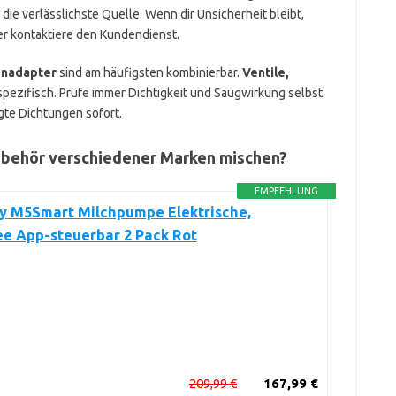
die verlässlichste Quelle. Wenn dir Unsicherheit bleibt,
er kontaktiere den Kundendienst.
enadapter
sind am häufigsten kombinierbar.
Ventile,
pezifisch. Prüfe immer Dichtigkeit und Saugwirkung selbst.
gte Dichtungen sofort.
Zubehör verschiedener Marken mischen?
EMPFEHLUNG
 M5Smart Milchpumpe Elektrische,
ee App-steuerbar 2 Pack Rot
209,99 €
167,99 €