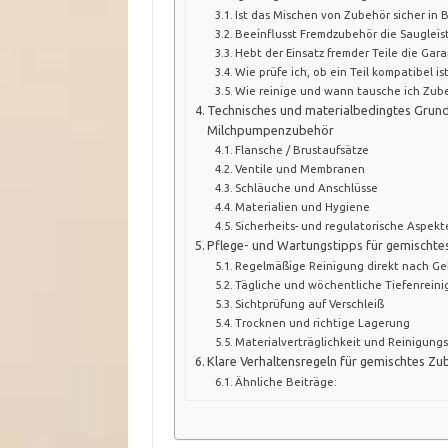
Ist das Mischen von Zubehör sicher in 
Beeinflusst Fremdzubehör die Saugleis
Hebt der Einsatz fremder Teile die Gar
Wie prüfe ich, ob ein Teil kompatibel ist
Wie reinige und wann tausche ich Zub
Technisches und materialbedingtes Grun
Milchpumpenzubehör
Flansche / Brustaufsätze
Ventile und Membranen
Schläuche und Anschlüsse
Materialien und Hygiene
Sicherheits- und regulatorische Aspekt
Pflege- und Wartungstipps für gemischt
Regelmäßige Reinigung direkt nach G
Tägliche und wöchentliche Tiefenrein
Sichtprüfung auf Verschleiß
Trocknen und richtige Lagerung
Materialverträglichkeit und Reinigungs
Klare Verhaltensregeln für gemischtes Z
Ähnliche Beiträge: