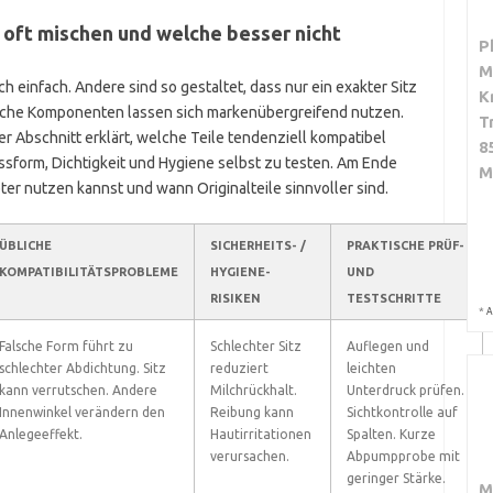
 oft mischen und welche besser nicht
P
M
 einfach. Andere sind so gestaltet, dass nur ein exakter Sitz
K
Manche Komponenten lassen sich markenübergreifend nutzen.
T
ser Abschnitt erklärt, welche Teile tendenziell kompatibel
8
ssform, Dichtigkeit und Hygiene selbst zu testen. Am Ende
M
er nutzen kannst und wann Originalteile sinnvoller sind.
ÜBLICHE
SICHERHEITS- /
PRAKTISCHE PRÜF-
KOMPATIBILITÄTSPROBLEME
HYGIENE-
UND
RISIKEN
TESTSCHRITTE
*
A
Falsche Form führt zu
Schlechter Sitz
Auflegen und
schlechter Abdichtung. Sitz
reduziert
leichten
kann verrutschen. Andere
Milchrückhalt.
Unterdruck prüfen.
Innenwinkel verändern den
Reibung kann
Sichtkontrolle auf
Anlegeeffekt.
Hautirritationen
Spalten. Kurze
verursachen.
Abpumpprobe mit
geringer Stärke.
M