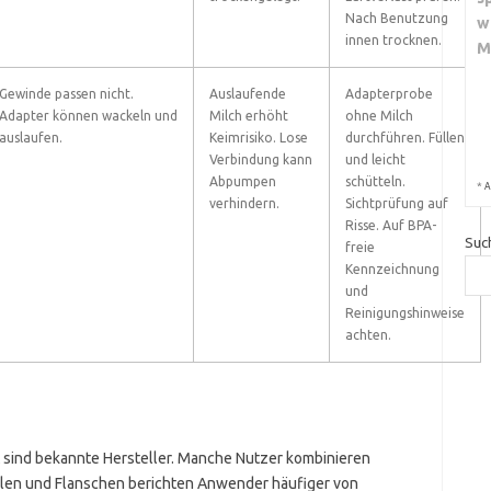
Nach Benutzung
w
innen trocknen.
M
Gewinde passen nicht.
Auslaufende
Adapterprobe
Adapter können wackeln und
Milch erhöht
ohne Milch
auslaufen.
Keimrisiko. Lose
durchführen. Füllen
Verbindung kann
und leicht
Abpumpen
schütteln.
*
A
verhindern.
Sichtprüfung auf
Risse. Auf BPA-
Suc
freie
Kennzeichnung
und
Reinigungshinweise
achten.
t sind bekannte Hersteller. Manche Nutzer kombinieren
tilen und Flanschen berichten Anwender häufiger von