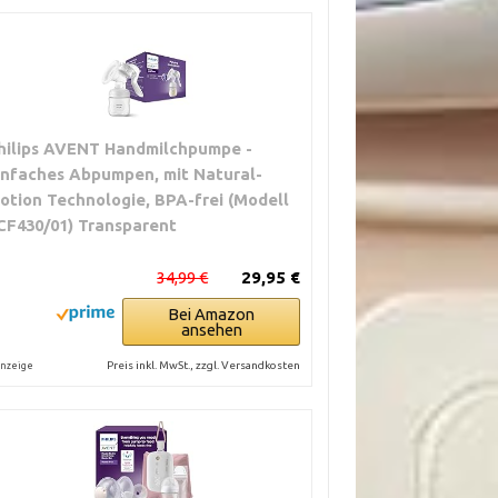
hilips AVENT Handmilchpumpe -
infaches Abpumpen, mit Natural-
otion Technologie, BPA-frei (Modell
CF430/01) Transparent
34,99 €
29,95 €
Bei Amazon
ansehen
Preis inkl. MwSt., zzgl. Versandkosten
nzeige