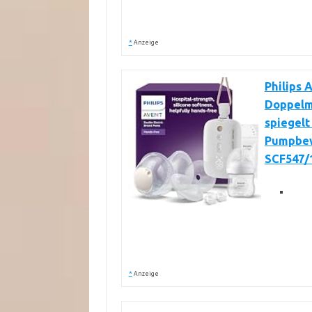
*
Anzeige
Philips 
Doppelm
spiegelt
Pumpbew
SCF547/
*
Anzeige