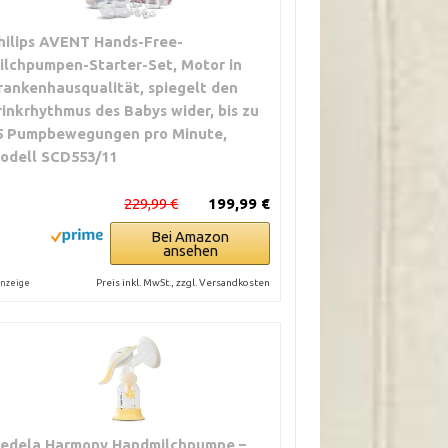
hilips AVENT Hands-Free-
ilchpumpen-Starter-Set, Motor in
rankenhausqualität, spiegelt den
rinkrhythmus des Babys wider, bis zu
5 Pumpbewegungen pro Minute,
odell SCD553/11
229,99 €
199,99 €
Bei Amazon
ansehen
Preis inkl. MwSt., zzgl. Versandkosten
nzeige
edela Harmony Handmilchpumpe –