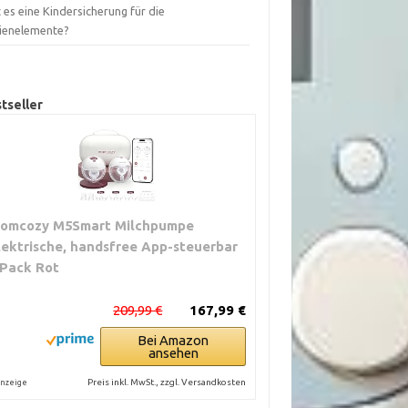
 es eine Kindersicherung für die
ienelemente?
tseller
omcozy M5Smart Milchpumpe
lektrische, handsfree App-steuerbar
 Pack Rot
209,99 €
167,99 €
Bei Amazon
ansehen
Preis inkl. MwSt., zzgl. Versandkosten
nzeige