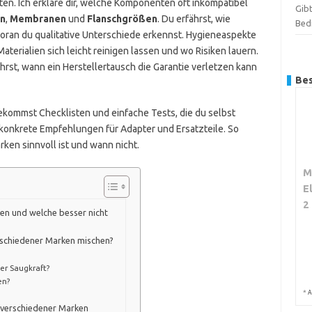
en. Ich erkläre dir, welche Komponenten oft inkompatibel
Gibt
en
,
Membranen
und
Flanschgrößen
. Du erfährst, wie
Bed
oran du qualitative Unterschiede erkennst. Hygieneaspekte
aterialien sich leicht reinigen lassen und wo Risiken lauern.
ährst, wann ein Herstellertausch die Garantie verletzen kann
Bes
bekommst Checklisten und einfache Tests, die du selbst
 konkrete Empfehlungen für Adapter und Ersatzteile. So
en sinnvoll ist und wann nicht.
M
E
2
hen und welche besser nicht
erschiedener Marken mischen?
er Saugkraft?
en?
*
A
 verschiedener Marken