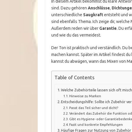
In diesem Artikel bekommst du klare Antwort
sind. Dazu gehören
Anschlüsse
,
Dichtung
unterschiedliche
Saugkraft
entsteht und w
sind ebenfalls Thema. Ich zeige dir, welche M
Außerdem reden wir über
Garantie
. Du erf
und wie du das vermeidest.
Der Ton ist praktisch und verständlich. Du 
machen kannst. Später im Artikel findest du
kannst du abwägen, wann das Mixen von Mark
Table of Contents
Welche Zubehörteile lassen sich oft misc
Hinweise zu Marken
Entscheidungshilfe: Sollte ich Zubehör v
Passt das Teil sicher und dicht?
Verändert das Zubehör die Funktion od
Gibt es Hygiene- oder Garantiebedenk
Fazit und konkrete Empfehlungen
Häufige Fragen zur Nutzung von Zubehör