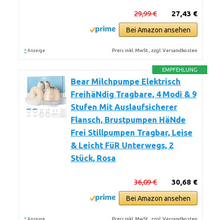
29,99 €
27,43 €
Bei Amazon ansehen
*
Preis inkl. MwSt., zzgl. Versandkosten
Anzeige
EMPFEHLUNG
Bear Milchpumpe Elektrisch
FreihäNdig Tragbare, 4 Modi & 9
Stufen Mit Auslaufsicherer
Flansch, Brustpumpen HäNde
Frei Stillpumpen Tragbar, Leise
& Leicht FüR Unterwegs, 2
Stück, Rosa
36,09 €
30,68 €
Bei Amazon ansehen
*
Preis inkl. MwSt., zzgl. Versandkosten
Anzeige