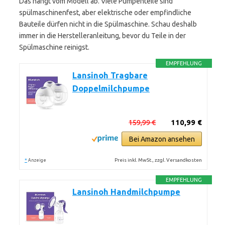
Das hängt vom Modell ab. Viele Pumpenteile sind
spülmaschinenfest, aber elektrische oder empfindliche
Bauteile dürfen nicht in die Spülmaschine. Schau deshalb
immer in die Herstelleranleitung, bevor du Teile in der
Spülmaschine reinigst.
EMPFEHLUNG
Lansinoh Tragbare
Doppelmilchpumpe
159,99 €
110,99 €
Bei Amazon ansehen
*
Preis inkl. MwSt., zzgl. Versandkosten
Anzeige
EMPFEHLUNG
Lansinoh Handmilchpumpe