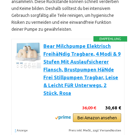
ansammeln. Diese Rückstände können schnell verderben
und Keime bilden. Deshalb solltest du bei intensivem
Gebrauch sorgfältig alle Teile reinigen, um hygienische
Risiken zu vermeiden und eine einwandfreie Funktion
deiner Pumpe zu gewährleisten.
EMPFEHLUNG
Bear Milchpumpe Elektrisch
FreihäNdig Tragbare, 4 Modi & 9
Stufen Mit Auslaufsicherer
Flansch, Brustpumpen HäNde
Frei Stillpumpen Tragbar, Leise
& Leicht FüR Unterwegs, 2
Stück, Rosa
36,09 €
30,68 €
Bei Amazon ansehen
*
Preis inkl. MwSt., zzgl. Versandkosten
Anzeige