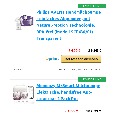
EMPFEHLUNG
Philips AVENT Handmilchpumpe
- einfaches Abpumpen, mit
Natural-Motion Technologie,
BPA-frei (Modell SCF430/01)
Transparent
34,99 €
29,95 €
Bei Amazon ansehen
*
Preis inkl. MwSt., zzgl. Versandkosten
Anzeige
EMPFEHLUNG
Momcozy M5Smart Milchpumpe
Elektrische, handsfree App-
steuerbar 2 Pack Rot
209,99 €
167,99 €