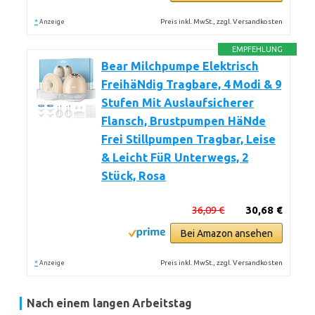
*
Preis inkl. MwSt., zzgl. Versandkosten
Anzeige
EMPFEHLUNG
Bear Milchpumpe Elektrisch
FreihäNdig Tragbare, 4 Modi & 9
Stufen Mit Auslaufsicherer
Flansch, Brustpumpen HäNde
Frei Stillpumpen Tragbar, Leise
& Leicht FüR Unterwegs, 2
Stück, Rosa
36,09 €
30,68 €
Bei Amazon ansehen
*
Preis inkl. MwSt., zzgl. Versandkosten
Anzeige
Nach einem langen Arbeitstag