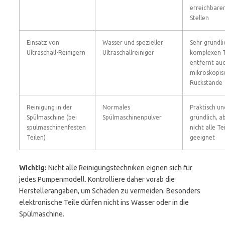
erreichbare
Stellen
Einsatz von
Wasser und spezieller
Sehr gründli
Ultraschall-Reinigern
Ultraschallreiniger
komplexen T
entfernt au
mikroskopis
Rückstände
Reinigung in der
Normales
Praktisch un
Spülmaschine (bei
Spülmaschinenpulver
gründlich, a
spülmaschinenfesten
nicht alle Te
Teilen)
geeignet
Wichtig:
Nicht alle Reinigungstechniken eignen sich für
jedes Pumpenmodell. Kontrolliere daher vorab die
Herstellerangaben, um Schäden zu vermeiden. Besonders
elektronische Teile dürfen nicht ins Wasser oder in die
Spülmaschine.