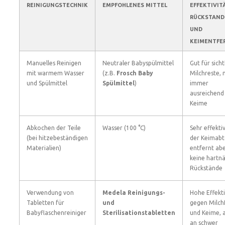
REINIGUNGSTECHNIK
EMPFOHLENES MITTEL
EFFEKTIVIT
RÜCKSTAND
UND
KEIMENTFE
Manuelles Reinigen
Neutraler Babyspülmittel
Gut für sich
mit warmem Wasser
(z.B.
Frosch Baby
Milchreste, 
und Spülmittel
Spülmittel
)
immer
ausreichend
Keime
Abkochen der Teile
Wasser (100 °C)
Sehr effektiv
(bei hitzebeständigen
der Keimabt
Materialien)
entfernt ab
keine hartn
Rückstände
Verwendung von
Medela Reinigungs-
Hohe Effekti
Tabletten für
und
gegen Milch
Babyflaschenreiniger
Sterilisationstabletten
und Keime, 
an schwer