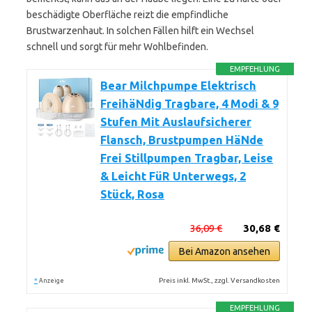
beschädigte Oberfläche reizt die empfindliche
Brustwarzenhaut. In solchen Fällen hilft ein Wechsel
schnell und sorgt für mehr Wohlbefinden.
EMPFEHLUNG
Bear Milchpumpe Elektrisch
FreihäNdig Tragbare, 4 Modi & 9
Stufen Mit Auslaufsicherer
Flansch, Brustpumpen HäNde
Frei Stillpumpen Tragbar, Leise
& Leicht FüR Unterwegs, 2
Stück, Rosa
36,09 €
30,68 €
Bei Amazon ansehen
*
Preis inkl. MwSt., zzgl. Versandkosten
Anzeige
EMPFEHLUNG