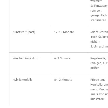
warmem
Seifenwasser
reinigen,
gelegentlich
sterilisieren
Kunststoff (hart)
12–18 Monate
Mit feuchte
Tuch säubern
nicht in
Spülmaschin
Weicher Kunststoff
6–9 Monate
Regelmäßig
reinigen, auf
prüfen
Hybridmodelle
8–12 Monate
Pflege laut
Herstelleran
meist Misch
aus Silikon u
Kunststoff