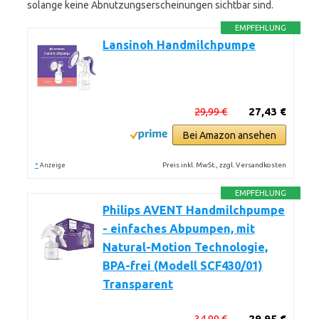
solange keine Abnutzungserscheinungen sichtbar sind.
EMPFEHLUNG
Lansinoh Handmilchpumpe
29,99 €
27,43 €
Bei Amazon ansehen
*
Preis inkl. MwSt., zzgl. Versandkosten
Anzeige
EMPFEHLUNG
Philips AVENT Handmilchpumpe
- einfaches Abpumpen, mit
Natural-Motion Technologie,
BPA-frei (Modell SCF430/01)
Transparent
34,99 €
29,95 €