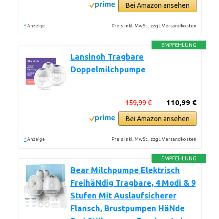
Bei Amazon ansehen
*
Preis inkl. MwSt., zzgl. Versandkosten
Anzeige
EMPFEHLUNG
Lansinoh Tragbare
Doppelmilchpumpe
159,99 €
110,99 €
Bei Amazon ansehen
*
Preis inkl. MwSt., zzgl. Versandkosten
Anzeige
EMPFEHLUNG
Bear Milchpumpe Elektrisch
FreihäNdig Tragbare, 4 Modi & 9
Stufen Mit Auslaufsicherer
Flansch, Brustpumpen HäNde