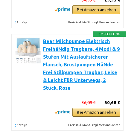
Bei Amazon ansehen
*
Preis inkl. MwSt., zzgl. Versandkosten
Anzeige
EMPFEHLUNG
Bear Milchpumpe Elektrisch
FreihäNdig Tragbare, 4 Modi & 9
Stufen Mit Auslaufsicherer
Flansch, Brustpumpen HäNde
Frei Stillpumpen Tragbar, Leise
& Leicht FüR Unterwegs, 2
Stück, Rosa
36,09 €
30,68 €
Bei Amazon ansehen
*
Preis inkl. MwSt., zzgl. Versandkosten
Anzeige