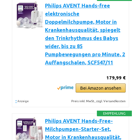
Philips AVENT Hands-free
elektronische
Doppelmilchpumpe, Motor in
Krankenhausqualität, spiegelt
den Trinkrhythmus des Babys
wider, bis zu 85
Pumpbewegungen pro Minute, 2
Auffangschalen, SCF547/11
179,99 €
Bei Amazon ansehen
*
Preis inkl. MwSt., zzgl. Versandkosten
Anzeige
EMPFEHLUNG
Philips AVENT Hands-Free-
Milchpumpen-Starter-Set,
Motor in Krankenhausqualität,