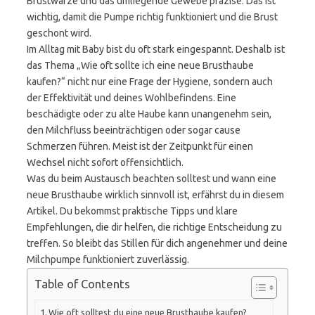
Brustwarze und das umliegende Gewebe präzise. Das ist
wichtig, damit die Pumpe richtig funktioniert und die Brust
geschont wird.
Im Alltag mit Baby bist du oft stark eingespannt. Deshalb ist
das Thema „Wie oft sollte ich eine neue Brusthaube
kaufen?“ nicht nur eine Frage der Hygiene, sondern auch
der Effektivität und deines Wohlbefindens. Eine
beschädigte oder zu alte Haube kann unangenehm sein,
den Milchfluss beeinträchtigen oder sogar cause
Schmerzen führen. Meist ist der Zeitpunkt für einen
Wechsel nicht sofort offensichtlich.
Was du beim Austausch beachten solltest und wann eine
neue Brusthaube wirklich sinnvoll ist, erfährst du in diesem
Artikel. Du bekommst praktische Tipps und klare
Empfehlungen, die dir helfen, die richtige Entscheidung zu
treffen. So bleibt das Stillen für dich angenehmer und deine
Milchpumpe funktioniert zuverlässig.
Table of Contents
Wie oft solltest du eine neue Brusthaube kaufen?